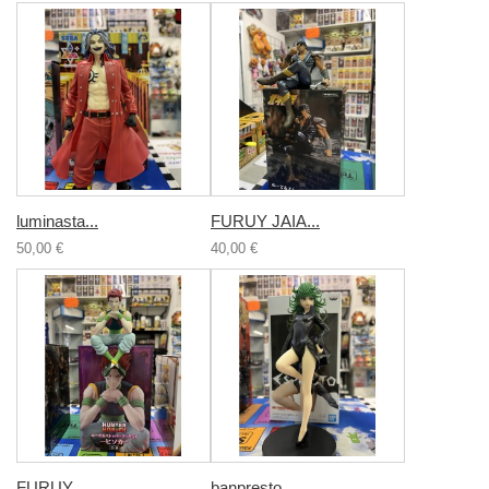
luminasta...
FURUY JAIA...
50,00 €
40,00 €
FURUY...
banpresto...