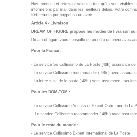
Nos produits et prix sont valables tant qu'ils sont visibles 
informerons par mail dans les meilleurs délais. Votre co
s'effectuera par paypal ou un avoir .
Article 4 - Livraison
DREAM OF FIGURE propose les modes de livraison suiv
Dream of figure vous conseille de prendre un envoi avec ass
Pour la France :
- Le service So Collissimo de La Poste (48h) assurance de
- Le service Collissimo recommander ( 48h ) avec assuran
- La lettre suivi de la poste ( 48h ) sans assurance : seule
Pour les DOM-TOM :
- Le service Collissimo Access et Expert Outre-mer de La 
- Le service Collissimo recommander ( 48h ) avec assuran
Pour le reste du monde :
- Le service Collissimo Expert International de La Poste