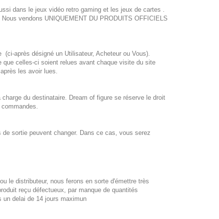
ussi dans le jeux vidéo retro gaming et les jeux de cartes .
sonnes . Nous vendons UNIQUEMENT DU PRODUITS OFFICIELS
re (ci-après désigné un Utilisateur, Acheteur ou Vous).
 que celles-ci soient relues avant chaque visite du site
près les avoir lues.
 charge du destinataire. Dream of figure se réserve le droit
des commandes.
s de sortie peuvent changer. Dans ce cas, vous serez
le distributeur, nous ferons en sorte d'émettre très
 produit reçu défectueux, par manque de quantités
s un delai de 14 jours maximun