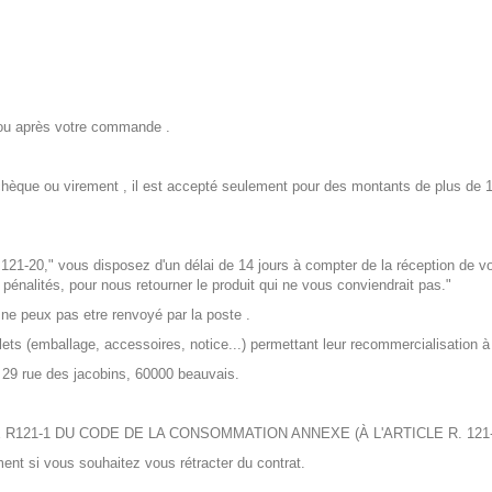
ou après votre commande .
s chèque ou virement , il est accepté seulement pour des montants de plus de
121-20," vous disposez d'un délai de 14 jours à compter de la réception de vos
e pénalités, pour nous retourner le produit qui ne vous conviendrait pas."
s ne peux pas etre renvoyé par la poste .
plets (emballage, accessoires, notice...) permettant leur recommercialisation 
, 29 rue des jacobins, 60000 beauvais.
R121-1 DU CODE DE LA CONSOMMATION ANNEXE (À L'ARTICLE R. 121-
ment si vous souhaitez vous rétracter du contrat.