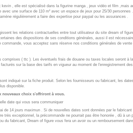
kevin , elle est spécialisé dans la figurine manga , jeux vidéo et film ,mais a
france avec une surface de 110 m² avec un espace de jeux pour 25/30 per
ène régulièrement a faire des expertise pour paypal ou les assurances .
ssent les relations contractuelles entre tout utilisateur du site dream of figu
rtaines des dispositions de ses conditions générales, aussi il est nécessaire
e commande, vous acceptez sans réserve nos conditions générales de vente a
 comprises ( ttc ). Les éventuels frais de douane ou taxes locales seront à la
t facturés sur la base des tarifs en vigueur au moment de l'enregistrement 
 indiqué sur la fiche produit. Selon les fournisseurs ou fabricant, les date
plus disponible.
x nouveaux choix s'offriront à vous.
uvelle date qui vous sera communiquer
de 14 jours maximun . Si de nouvelles dates sont données par le fabricant ou 
tre très exceptionnel, la précommande ne pourrait pas être honorée , dû à un
ou du fabricant, Dream of figure vous fera un avoir ou un remboursement dan