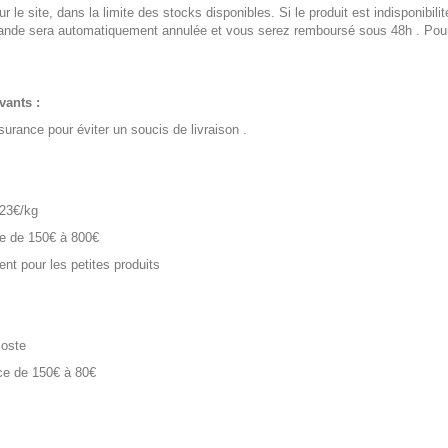
sur le site, dans la limite des stocks disponibles. Si le produit est indisponi
mmande sera automatiquement annulée et vous serez remboursé sous 48h . Pou
ants :
urance pour éviter un soucis de livraison .
 23€/kg
ce de 150€ à 800€
ment pour les petites produits
Poste
ce de 150€ à 80€