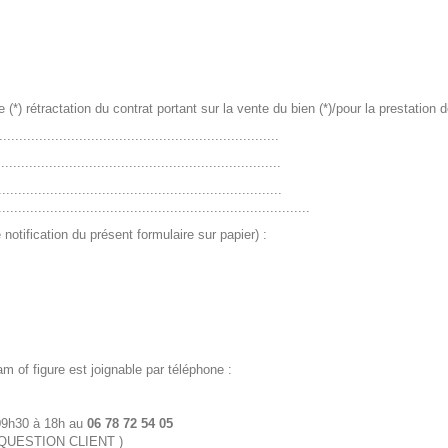
e (*) rétractation du contrat portant sur la vente du bien (*)/pour la prestation 
.................................................................
...............................................................
..............................................................
..............................................................................
tification du présent formulaire sur papier) :
m of figure est joignable par téléphone :
 09h30 à 18h au
06 78 72 54 05
t: QUESTION CLIENT )