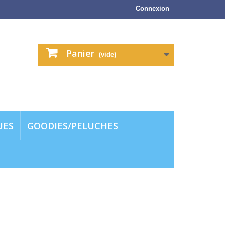
Connexion
Panier
(vide)
UES
GOODIES/PELUCHES