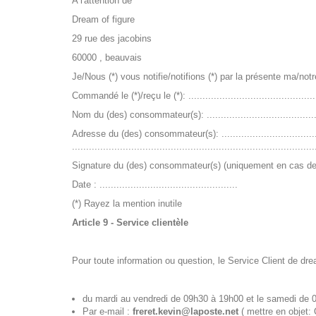
A l'attention de
Dream of figure
29 rue des jacobins
60000 , beauvais
Je/Nous (*) vous notifie/notifions (*) par la présente ma/notr
Commandé le (*)/reçu le (*): ..................................................
Nom du (des) consommateur(s): ..............................................
Adresse du (des) consommateur(s): ..........................................
......................................................................................
Signature du (des) consommateur(s) (uniquement en cas de no
Date : .................................................
(*) Rayez la mention inutile
Article 9 - Service clientèle
Pour toute information ou question, le Service Client de drea
du mardi au vendredi de 09h30 à 19h00 et le samedi de
Par e-mail :
freret.kevin@laposte.net
( mettre en obje