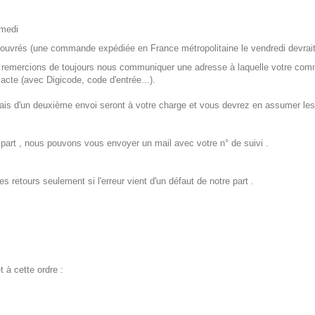
samedi
rs ouvrés (une commande expédiée en France métropolitaine le vendredi devrait a
us remercions de toujours nous communiquer une adresse à laquelle votre com
cte (avec Digicode, code d'entrée...).
frais d'un deuxième envoi seront à votre charge et vous devrez en assumer les
part , nous pouvons vous envoyer un mail avec votre n° de suivi .
 retours seulement si l'erreur vient d'un défaut de notre part .
 à cette ordre :