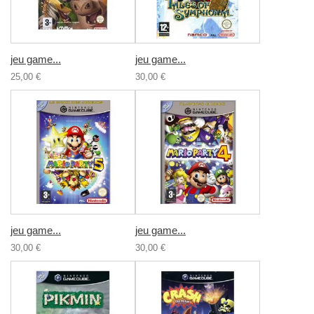
jeu game...
jeu game...
25,00 €
30,00 €
jeu game...
jeu game...
30,00 €
30,00 €