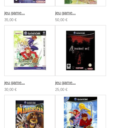
jeu game...
jeu game...
35,00 €
50,00 €
jeu game...
jeu game...
30,00 €
25,00 €