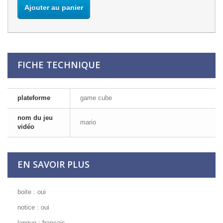
Ajouter au panier
FICHE TECHNIQUE
plateforme
game cube
nom du jeu
mario
vidéo
EN SAVOIR PLUS
boite : oui
notice : oui
langue : français