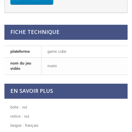
FICHE TECHNIQUE
plateforme
game cube
nom du jeu
mario
vidéo
EN SAVOIR PLUS
boite : oui
notice : oui
langue : français