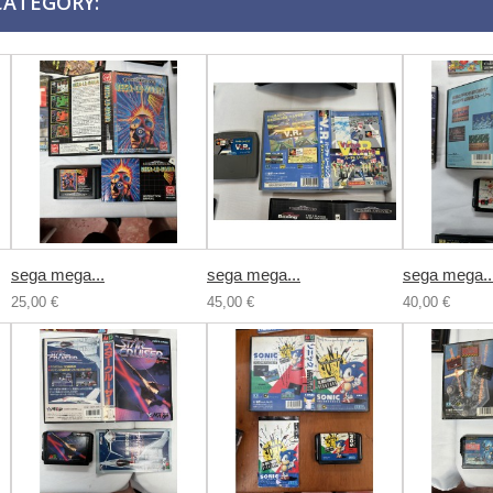
CATEGORY:
sega mega...
sega mega...
sega mega..
25,00 €
45,00 €
40,00 €