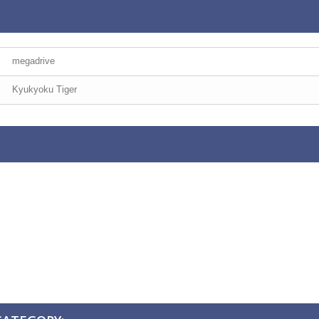
megadrive
Kyukyoku Tiger