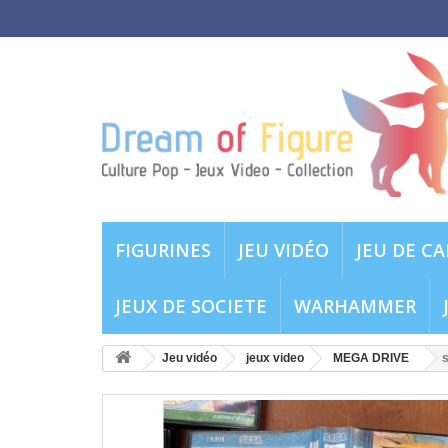
FIGURINES
JEU VIDÉO
JEU DE C
JEUX DE SOCIETE
WARHAMMER
Jeu vidéo
jeux video
MEGA DRIVE