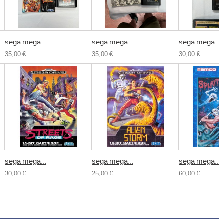
sega mega...
sega mega...
sega mega..
35,00 €
35,00 €
30,00 €
sega mega...
sega mega...
sega mega..
30,00 €
25,00 €
60,00 €