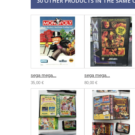
30 OTHER PRODUCTS IN THE SAME 
sega mega...
sega mega...
35,00 €
80,00 €