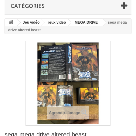
CATÉGORIES
Jeu vidéo
jeux video
MEGA DRIVE
sega mega
drive altered beast
Agrandir l'image
sega mega drive altered beast