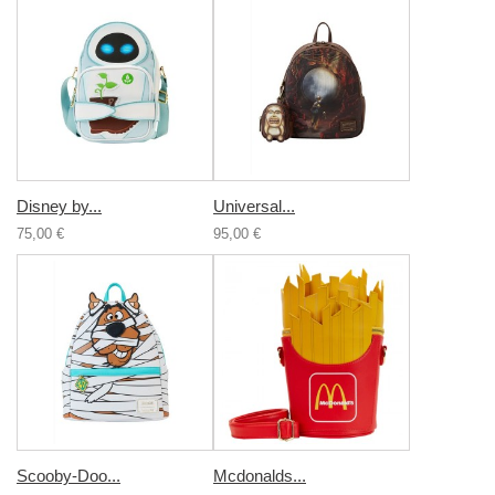
Disney by...
Universal...
75,00 €
95,00 €
Scooby-Doo...
Mcdonalds...