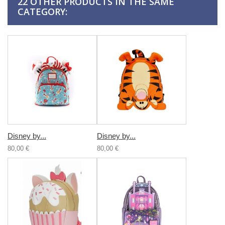
22 OTHER PRODUCTS IN THE SAME
CATEGORY:
Disney by...
Disney by...
80,00 €
80,00 €