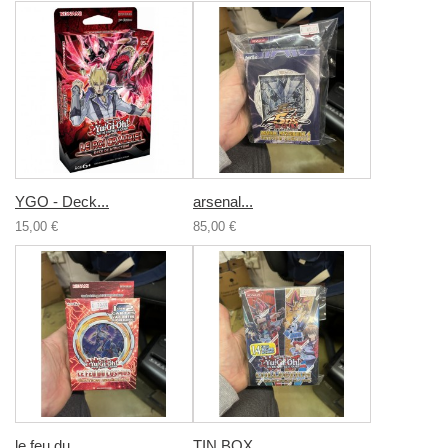
YGO - Deck...
arsenal...
15,00 €
85,00 €
le feu du...
TIN BOX...