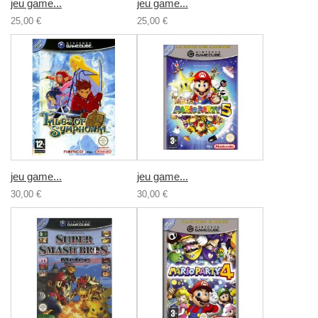
jeu game...
jeu game...
25,00 €
25,00 €
jeu game...
jeu game...
30,00 €
30,00 €