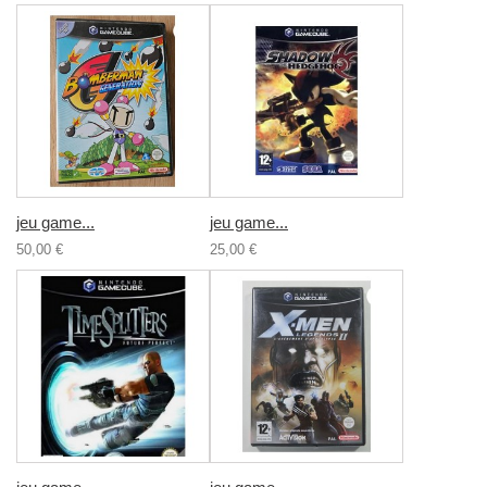
jeu game...
jeu game...
50,00 €
25,00 €