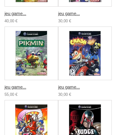
jeu game...
jeu game...
40,00 €
30,00 €
jeu game...
jeu game...
55,00 €
30,00 €