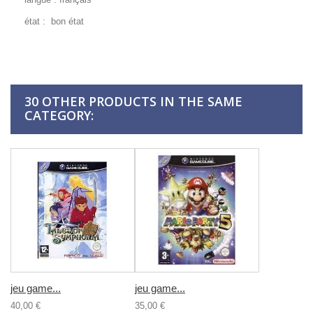
état : bon état
30 OTHER PRODUCTS IN THE SAME
CATEGORY:
jeu game...
jeu game...
40,00 €
35,00 €