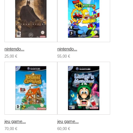
nintendo...
nintendo...
25,00 €
55,00 €
jeu game...
jeu game...
70,00 €
60,00 €